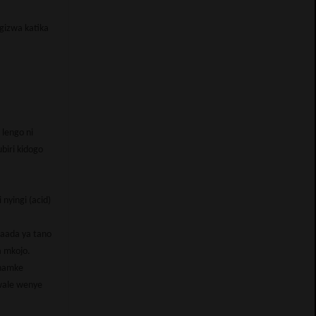
gizwa katika
 lengo ni
biri kidogo
 nyingi (acid)
baada ya tano
a mkojo.
anamke
 wale wenye