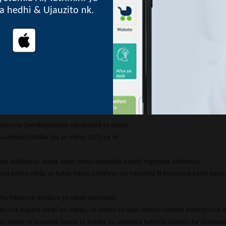
o kuwa kigumu sana (stool impaction due to severe constipation).
lia hedhi & Ujauzito nk.
a na mkojo huwatoka ghafla. Mara nyingi mkojo unaotoka hapa unakuwa kidogo
 wakati wapo usingizini na hujulikana kama bedwetting.
a au wakati wa kufikia kilele (orgasm) na inaweza kutokea wakati wa kujamiana
uonekana kwa wanawake.
a ambayo italenga kutambua aina ya dawa anazotumia au ambazo alishawahi kutu
 mgonjwa, na kama ana historia ya kupata maumivu wakati wa kukojoa au kama
kama kuna dalili na viashiria vyovyote vya ugonjwa wowote.
a damu na chembechembe mbalimbali za damu.
ambukizi katika njia ya mkojo (UTI) na nk.
ohuo akitazama kama kuna mkojo unaotoka wakati mgonjwa anakohoa.
zwa katika mirija ya kutoa mkojo (urethra) wa mgonjwa ili kutazama kama kuna
 cha mkojo na shinikizo ya mkojo wenyewe.
bo cha kupima wingi wa mkojo, na baada ya hapo daktari hupima kiwango cha 
ishia mkojo na kuupima baada ya kutoka au anaweza kutumia kipimo cha ultrasou