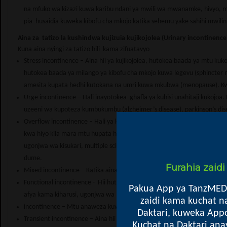
na mfuko wa kizazi kuwa karibu ndani ya mwili wa mwanamke, hivyo, m
pia husaidia kuweka kibofu cha mkojo katika sehemu yake sahihi mwilin
Aina za tatizo la kushindwa kujizuia kujikojolea (Urinary incontinence
Kuna aina nyingi za tatizo hili kama zifuatavyo
Stress incontinence – Aina hii ya kujikojolea, hutokea baada ya mtu ku
hutokea baada ya milango ya kibofu cha mkojo kuwa legevu (sphincter
amesita kupata hedhi kutokana na umri kuwa mkubwa (menopause). Kw
Urge incontinence – Hali inayotokea ghafla ya kuhisi unahitaji kukojo
uzeeni wa kupoteza kumbukumbu (alzheimer’s disease), parkinson’s diseas
Overflow incontinence – Hali ya kushindwa kuzuia mkojo kutoka mara kw
kwa hiyo kila mara mtu hupata haja ndogo au mkojo unatoka.Hii huto
ugonjwa wa kisukari, multiple sclerosis, maumivu katika uti wa mgong
dume.
Furahia zaid
Mixed incontinence – Katika aina hii, mtu anakuwa na aina zaidi ya moj
Functional incontinence - Hii hutokea pale ambapo mtu anashindwa k
Pakua App ya TanzMED
afya kama kiharusi, ugonjwa wa mifupa aina ya arthritis na nk.
zaidi kama kuchat n
incontinence – Mtu anaweza kuwa na hali ya mkojo kumtoka bila kuwe
Daktari, kuweka Appo
Transient incontinence – Aina hii ya mkojo kutoka bila kuweza kuuzuia
Kuchat na Daktari ana