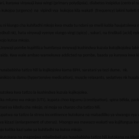
 kunywa vinywaji kwa wingi (primary polydipsia), diabetes insipidus (central n
kojoa (urgency) na vipindi vya kukojoa kila wakati (frequency) lakini haileti t
fu ni kiungo cha kuhifadhi mkojo kwa muda tu ndani ya mwili kabla haujatolewa n
ll nk), hata vinywaji vyenye viungo vingi (spicy) , sukari, na tindikali (acid) ny
kojo kutoa mkojo.
ywaji pombe kupitiliza humfanya mnywaji kushindwa kuzuia kutojikojolea lakin
kawaida. Kwa wale ambao wamekuwa addicted na pombe, baada ya kunywa kwa kip
ababisha tatizo hili la kujikojolea kama BPH, saratani ya tezi dume, nk.
izo la damu (hypertensive medication), muscle relaxants, sedatives nk husaba
kutokea kwa tatizo la kushindwa kuzuia kujikojolea.
ka mfumo wa mkojo (UTI), kupata choo kigumu (constipation), spina bifida, park
ani ya kibofu cha mkojo, ni moja ya chanzo cha tatizo hili.
twa na tatizo la stress incontinence kutokana na mabadiliko ya viwango vya 
a kizazi (enlargement of uterus). Msongo wa mawazo wakati wa kujifungua kwa
o katika kazi yake ya kuhifadhi na kutoa mkojo.
)kutokana na magonjwa mbalimbali pia husababisha tatizo hili kutokana na kibo