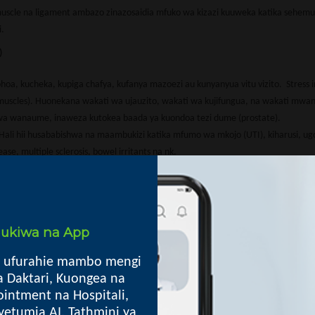
uscle na ligament ambazo zinazosaidia mfuko wa kizazi kuuweka katika sehemu
i.
)
kohoa, kucheka, kupiga chafya, kufanya mazoezi au kunyanyua vitu vizito. Stress 
 muscles). Huonekana wakati wa ujauzito, wakati wa kujifungua, na wakati mw
a wanaume, inaweza kutokea baada ya kuondoa tezi dume (prostate).
a. Hali hii husababishwa na maambukizi katika mfumo wa mkojo (UTI), kiharusi, u
e, multiple sclerosis, bowel irritants na nk.
a mara, mtu kila akijisaidia haja ndogo bado anahisi ya kwamba hajamaliza haja
kana na madhara kwenye kibofu cha mkojo (damaged bladder), madhara ya neva
o.Kwa wanaume aina hii, huusishwa na matatizo katika tezi dume kama BPH, sara
i ukiwa na App
a za urinary incontinence.
wenda chooni kujisaidia haja ndogo kutokana na umri kuwa mkubwa au matatizo
 ufurahie mambo mengi
a Daktari, Kuongea na
za kuuzuia kwa wingi muda wote yaani mchana na usiku bila sababu yoyote.
intment na Hospitali,
 hutokea kwa muda tu (temporary) na husababishwa na baadhi ya dawa, adrenal in
yetumia AI, Tathmini ya