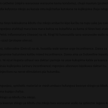
om catheter (mipira wanaovaa wanaume kama kondomu), chupi maalum (protect
idia kufyonza mkojo au kuzuia mtu kujichafua kutokana na kujikojolea (haja ndog
 hivyo kukisukuma kibofu cha mkojo ambacho kipo karibu na tupu yake juu zaid
 mgonjwa atahitaji mara kwa mara kuitoa na kuisafisha au kama si hivyo basi at
elvic Inflammatory Disease) na nk. Ringi hii huwasaidia sana wanawake walio n
uzazi (prolapse uterus).
), tolterodine (Detrol) na nk, husaidia wale wenye urge incontinence. Dawa za
. Imipramine hutumiwa kutibu mixed incontinence. Dawa aina ya Duloxetine inayo
e. Ni vizuri kupata ushauri wa daktari pamoja na yeye kukupima kabla ya kuanza
zuia kujikojolea (urinary incontinence) mgonjwa aliyonayo isipokuwa daktari tu. 
injections na nerve stimulators pia hutumika.
a mgonjwa, synthetic material or mesh ambazo hufungwa kwenye shingo ya kibof
ma kupiga chafya.
hingo ya kibofu cha mkojo.
ikwa kwenye shingo ya kibofu cha mkojo kwa wanaume walio na sphincter legevu 