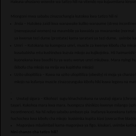
Hakuna uhusiano wowote wa tatizo hili na vitendo vya kujaamiiana kinyu
Miongoni mwa sababu zinazochangia kutokea kwa tatizo hili ni
Jinsia – Hutokea zaidi kwa wanawake kuliko wanaume (stress incontin
(menopausal women) na maumbile ya kawaida ya mwanamke (normal fe
ya kwenye tezi dume (prostate) kama saratani ya tezi dume, uvimbe ka
Umri – Kutokana na kuongeza umri, muscle za kwenye kibofu cha mkojo
kusababisha mtu kushindwa kuzuia mkojo au kujikojolea. Hii haimanishi
kuonekana kwa baadhi tu ya watu wenye umri mkubwa. Mara nyingi 
(kibofu cha mkojo na mrija wa kupitisha mkojo)
Uzito uliopitiliza – Kuwa na uzito uliopitiliza (obesity) ni moja ya chan
mkojo na kufanya muscle zinazozunguka kibofu hiki kuwa legevu na mat
.
Uvutaji sigara – Kikohozi sugu kinachotokana na uvutaji sigara (chronic
tayari. Kukohoa mara kwa mara, huongeza shinikizo kwenye milango (sphinct
incontinence). Na hii ndiyo sababu ambayo pia inafanya kuonekana tatizo 
huchochea kwa kibofu cha mkojo kusisimka kupita kiasi (overactive bladd
Magonjwa mbalimbali kama magonjwa ya figo, kisukari, uvimbe katika 
Nini chanzo cha tatizo hili?