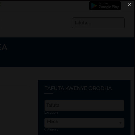
×
)
EA
TAFUTA KWENYE ORODHA
Location
Mkoa
Category