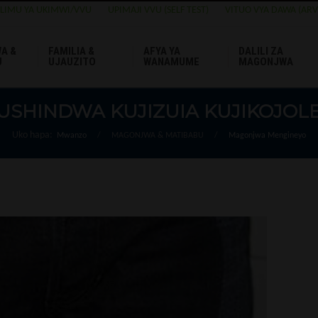
ELIMU YA UKIMWI/VVU
UPIMAJI VVU (SELF TEST)
VITUO VYA DAWA (ARV
A &
FAMILIA &
AFYA YA
DALILI ZA
U
UJAUZITO
WANAMUME
MAGONJWA
USHINDWA KUJIZUIA KUJIKOJOL
Uko hapa:
Mwanzo
/
MAGONJWA & MATIBABU
/
Magonjwa Mengineyo