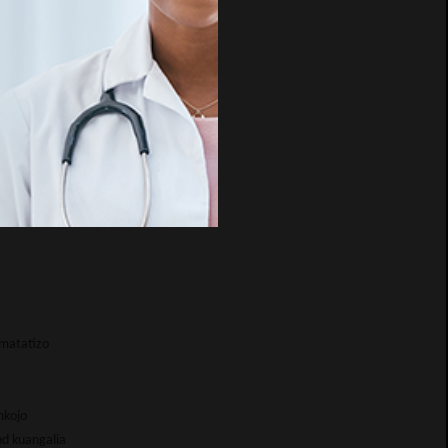
 sana, na ni
 kwa
mia, tiba ya
 anajikamua
 matatizo
mkojo
nd kuangalia