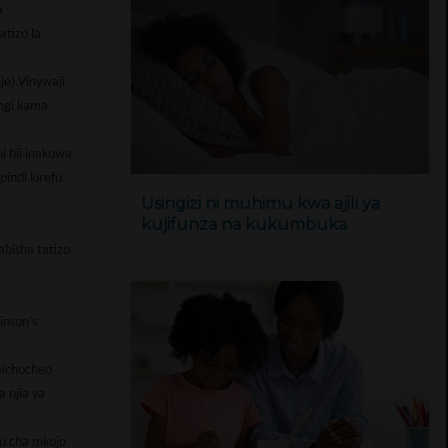
a
atizo la
je).Vinywaji
ingi kama
i hii inakuwa
indi kirefu
Usingizi ni muhimu kwa ajili ya
kujifunza na kukumbuka
bisha tatizo
inson’s
vichocheo
 njia ya
fu cha mkojo