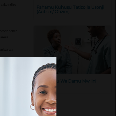
 yake ndizo
Fahamu Kuhusu Tatizo la Usonji
(Autism/ Otizim)
incontinence
anamke
gonjwa wa
 yake hiyo,
 kutokana na
tani ya tezi
Upungufu Wa Damu Mwilini
(Anemia)
 mengine ya
sufficiency,