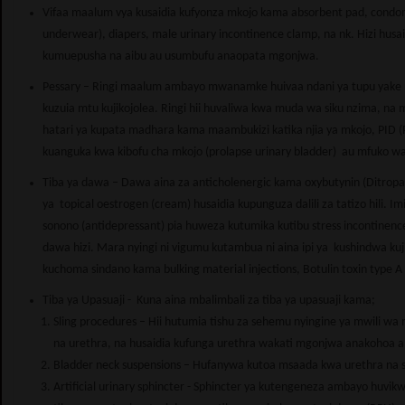
Vifaa maalum vya kusaidia kufyonza mkojo kama absorbent pad, cond
underwear), diapers, male urinary incontinence clamp, na nk. Hizi husa
kumuepusha na aibu au usumbufu anaopata mgonjwa.
Pessary – Ringi maalum ambayo mwanamke huivaa ndani ya tupu yake na
kuzuia mtu kujikojolea. Ringi hii huvaliwa kwa muda wa siku nzima, na
hatari ya kupata madhara kama maambukizi katika njia ya mkojo, PID (P
kuanguka kwa kibofu cha mkojo (prolapse urinary bladder) au mfuko wa 
Tiba ya dawa – Dawa aina za anticholenergic kama oxybutynin (Ditropan
ya topical oestrogen (cream) husaidia kupunguza dalili za tatizo hili
sonono (antidepressant) pia huweza kutumika kutibu stress incontinenc
dawa hizi. Mara nyingi ni vigumu kutambua ni aina ipi ya kushindwa kuji
kuchoma sindano kama bulking material injections, Botulin toxin type A 
Tiba ya Upasuaji - Kuna aina mbalimbali za tiba ya upasuaji kama;
Sling procedures – Hii hutumia tishu za sehemu nyingine ya mwili w
na urethra, na husaidia kufunga urethra wakati mgonjwa anakohoa a
Bladder neck suspensions – Hufanywa kutoa msaada kwa urethra na s
Artificial urinary sphincter - Sphincter ya kutengeneza ambayo huv