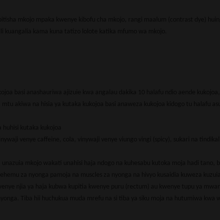
pitisha mkojo mpaka kwenye kibofu cha mkojo, rangi maalum (contrast dye) huin
ili kuangalia kama kuna tatizo lolote katika mfumo wa mkojo.
ojoa basi anashauriwa ajizuie kwa angalau dakika 10 halafu ndio aende kukojoa,
mtu akiwa na hisia ya kutaka kukojoa basi anaweza kukojoa kidogo tu halafu asu
huhisi kutaka kukojoa
ji venye caffeine, cola, vinywaji venye viungo vingi (spicy), sukari na tindikali
a unazuia mkojo wakati unahisi haja ndogo na kuhesabu kutoka moja hadi tano, 
sehemu za nyonga pamoja na muscles za nyonga na hivyo kusaidia kuweza kuzui
kwenye njia ya haja kubwa kupitia kwenye puru (rectum) au kwenye tupu ya mw
 nyonga. Tiba hii huchukua muda mrefu na si tiba ya siku moja na hutumiwa kwa