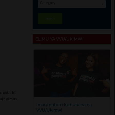
Category
Search
ELIMU YA VVU/UKIMWI
 Tatizo hili
wake ni mara
Imani potofu kuhusiana na
VVU/Ukimwi