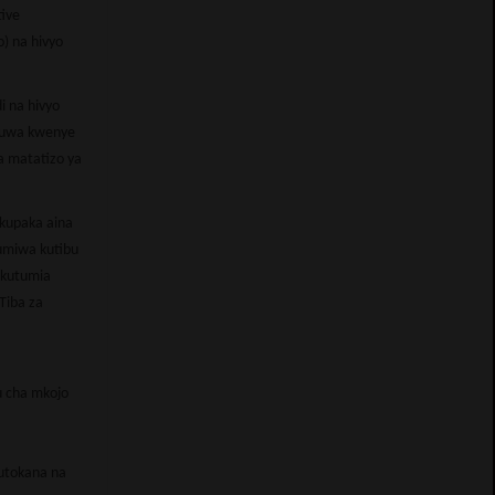
ive
o) na hivyo
i na hivyo
akuwa kwenye
a matatizo ya
 kupaka aina
tumiwa kutibu
 kutumia
Tiba za
u cha mkojo
kutokana na