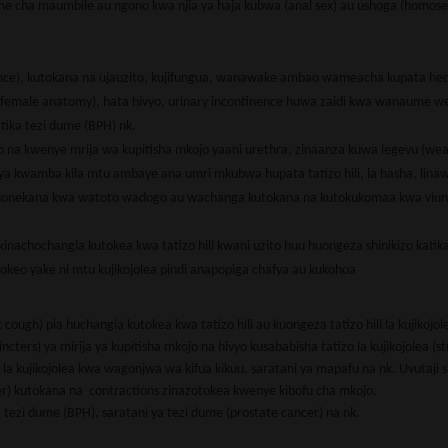
me cha maumbile au ngono kwa njia ya haja kubwa (anal sex) au ushoga (homosex
ence), kutokana na ujauzito, kujifungua, wanawake ambao wameacha kupata he
male anatomy), hata hivyo, urinary incontinence huwa zaidi kwa wanaume w
tika tezi dume (BPH) nk.
 na kwenye mrija wa kupitisha mkojo yaani urethra, zinaanza kuwa legevu (wea
 ya kwamba kila mtu ambaye ana umri mkubwa hupata tatizo hili, la hasha, lina
huonekana kwa watoto wadogo au wachanga kutokana na kutokukomaa kwa viun
zo kinachochangia kutokea kwa tatizo hili kwani uzito huu huongeza shinikizo katik
okeo yake ni mtu kujikojolea pindi anapopiga chafya au kukohoa
 cough) pia huchangia kutokea kwa tatizo hili au kuongeza tatizo hili la kujikojol
ers) ya mirija ya kupitisha mkojo na hivyo kusababisha tatizo la kujikojolea (st
la kujikojolea kwa wagonjwa wa kifua kikuu, saratani ya mapafu na nk. Uvutaji s
er) kutokana na contractions zinazotokea kwenye kibofu cha mkojo.
tezi dume (BPH), saratani ya tezi dume (prostate cancer) na nk.