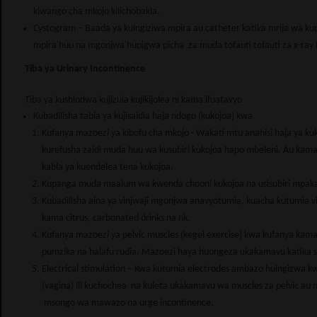
kiwango cha mkojo kilichobakia.
Cystogram – Baada ya kuingiziwa mpira au catheter katika mrija wa ku
mpira huu na mgonjwa hupigwa picha za muda tofauti tofauti za x-ray 
Tiba ya Urinary Incontinence
Tiba ya kushindwa kujizuia kujikijolea ni kama ifuatavyo
Kubadilisha tabia ya kujisaidia haja ndogo (kukojoa) kwa
Kufanya mazoezi ya kibofu cha mkojo - Wakati mtu anahisi haja ya kuk
kurefusha zaidi muda huu wa kusubiri kukojoa hapo mbeleni. Au kama 
kabla ya kuendelea tena kukojoa.
Kupanga muda maalum wa kwenda chooni kukojoa na usisubiri mpaka 
Kubadilisha aina ya vinjwaji mgonjwa anavyotumia, kuacha kutumia vinywa
kama citrus, carbonated drinks na nk.
Kufanya mazoezi ya pelvic muscles (kegel exercise) kwa kufanya kam
pumzika na halafu rudia. Mazoezi haya huongeza ukakamavu katika 
Electrical stimulation – Kwa kutumia electrodes ambazo huingizwa 
(vagina) ili kuchochea na kuleta ukakamavu wa muscles za pelvic au
msongo wa mawazo na urge incontinence.