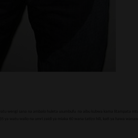
hiri watu wengi sana na ambalo huleta usumbufu na aibu kubwa kama litampata mtu.
ya watu walio na umri zaidi ya miaka 60 wana tatizo hili, kati ya hawa wana