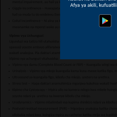
mental impairement, au hali ya kushindwa kupata choo kutokana na cho
Afya ya akili, kufuati
Giggle incontinence – Huwapata sana watoto wadogo wakati wanachek
hali ya muda tu sio endelevu (temporary). Baadhi ya watoto hujikojolea
Coital Incontinence – Ni aina ya kupata haja ndogo wakati wa kujamian
mwanamke na mpenzi wake au wakati wa kujichua (masturbation). H
Vipimo vya Uchunguzi
Ugunduzi wa tatizo hili utahusisha daktari kuchukua historia ya mgonjw
upasuaji yoyote ambayo alifanyiwa hapo awali, ugonjwa wowote alionao
wakati anakojoa. Pia daktari atamfanyia uchunguzi mgonjwa ili aangalie 
Vipimo vya uchunguzi vitahusisha;
Vipimo vya damu (Complete Blood Count or FBP) – Kuangalia wingi w
Urinalysis – Vipimo vya mkojo kuangalia kama kuna mawe katika figo, ma
Ultrasound ya kuangalia figo, kibofu cha mkojo, ureters na urethra.
Stress test – Hapa daktari anamuhimiza mgonjwa kukohoa wakati hu
Kipimo cha Cystoscopy – Mpira ulio na kamera ndogo kwa mbele huingi
yoyote ndani ya urethra na kwenye kibofu cha mkojo.
Urodynamics – Vipimo mbalimbali vya kupima shinikizo ndani ya kibofu
Postvoid residual measurement (PVR) – Mgonjwa anakojoa katika chom
uliobakia ndani kwa kuingiza mpira au catheter katika mrija wa kupit