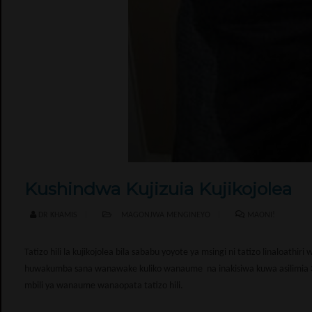
Kushindwa Kujizuia Kujikojolea
DR KHAMIS
MAGONJWA MENGINEYO
MAONI!
Tatizo hili la kujikojolea bila sababu yoyote ya msingi ni tatizo linaloat
huwakumba sana wanawake kuliko wanaume na inakisiwa kuwa asilimia 35 
mbili ya wanaume wanaopata tatizo hili.