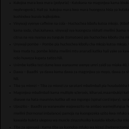
Kukojoa mara kwa mara (polyuria) - Kutokana na magonjwa kama kisukari,
nephrogenic). Hali ya kukojoa mara kwa mara huongeza hisia ya kutaka ku
kushindwa kuzuia kujikojolea.
Vinywaji vyenye caffeine na cola - Huchochea kibofu kutoa mkojo. (Kibo
kama soda, chai,kahawa, vinywaji vya kuongeza nishati mwilini (kama redbu
citrus na vya nyanya au tungule (tomatoes) pia huchochea kibofu cha m
Unywaji pombe – Pombe pia huchochea kibofu cha mkojo kutoa mkojo. Un
kwa muda tu, pombe ikiisha mwilini mtu anarudi katika hali yake ya 
ndio huweza kupata tatizo hili.
Uvimbe katika tezi dume kwa wanaume wenye umri zaidi ya miaka 40, hus
Dawa – Baadhi ya dawa kama dawa za magonjwa ya moyo, dawa za shinik
hili.
Tiba ya mionzi – Tiba za mionzi za saratani mbalimbali pia husababisha 
Magonjwa mbalimbali kama multiple sclerosis, kiharusi,maambukizi kati
disease na hata maumivu katika uti wa mgongo (spinal cord injury), sarat
Ujauzito - Baadhi ya wanawake wajawazito na ambao wamejifungua hupa
mwilini (hormonal imbalance) pamoja na kuongezeka uzito kwa mfuko w
kawaida huleta ulegevu wa muscle zinazohusika kusaidia kibofu cha mkoj
Tiba za upasuaji - Kama tiba ya kuondoa mfuko wa kizazi (hysterectomy