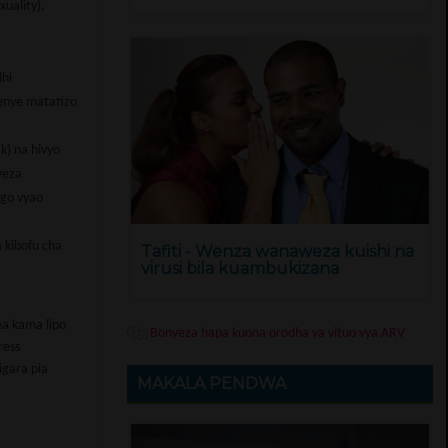
uality).
dhi
enye matatizo
k) na hivyo
weza
go vyao
a kibofu cha
Tafiti - Wenza wanaweza kuishi na
virusi bila kuambukizana
ea kama lipo
Bonyeza hapa kuona orodha ya vituo vya ARV
ress
igara pia
MAKALA PENDWA