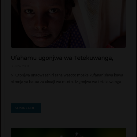
Ufahamu ugonjwa wa Tetekuwanga,
30 Nov 2001
Ni ugonjwa unaowaathiri sana watoto mpaka kufananishwa kuwa
ni moja ya hatua za ukuaji wa mtoto. Mgonjwa wa tetekuwanga
SOMA ZAIDI...