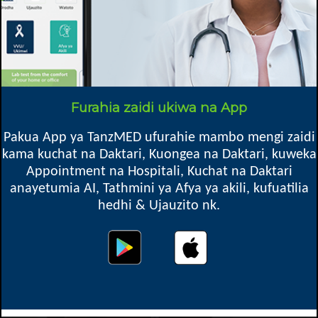
SOMA ZAIDI...
Furahia zaidi ukiwa na App
MAKALA PENDWA
Pakua App ya TanzMED ufurahie mambo mengi zaidi
kama kuchat na Daktari, Kuongea na Daktari, kuweka
Appointment na Hospitali, Kuchat na Daktari
anayetumia AI, Tathmini ya Afya ya akili, kufuatilia
hedhi & Ujauzito nk.