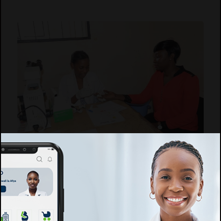
Ufahamu ugonjwa wa Malaria
25 Apr 2017
Malaria ni ugonjwa unaoathiri watu wengi sana duniani. Malaria
husababisha vifo vya watu milioni 2.7 duniani kote, ambapo vifo
vingi