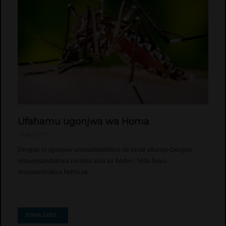
Ufahamu ugonjwa wa Homa
19 Apr 2017
Dengue ni ugonjwa unaosababishwa na virusi viitavyo Dengue
vinavyosambazwa na mbu aina ya Aedes . Mbu huyu
anayeambukiza homa ya
SOMA ZAIDI...