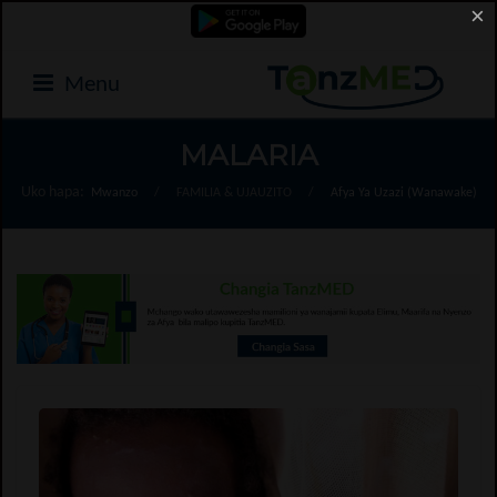
×
Menu
MALARIA
Uko hapa:
Mwanzo
/
FAMILIA & UJAUZITO
/
Afya Ya Uzazi (Wanawake)