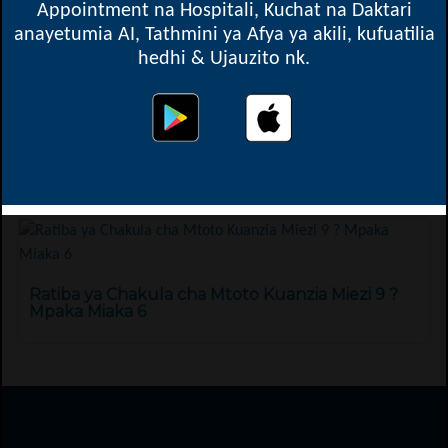
Appointment na Hospitali, Kuchat na Daktari
anayetumia AI, Tathmini ya Afya ya akili, kufuatilia
hedhi & Ujauzito nk.
Madawa ya Kulevya - Aina na Athari zake kwa
Mtumiaji
Ratiba ya Chakula cha Mtoto Kuanzia Miezi 9 ?
Mpaka Miaka 6