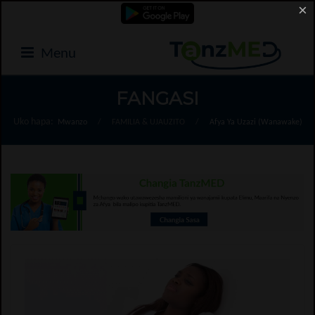
×
Menu
FANGASI
Uko hapa:
Mwanzo
/
FAMILIA & UJAUZITO
/
Afya Ya Uzazi (Wanawake)