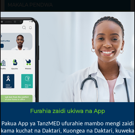
MAKALA PENDWA
Kuharibika Kwa Chujio za Figo
(Glomerulonephritis)
Furahia zaidi ukiwa na App
Pakua App ya TanzMED ufurahie mambo mengi zaidi
kama kuchat na Daktari, Kuongea na Daktari, kuweka